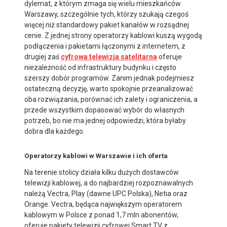
dylemat, z którym zmaga się wielu mieszkańców
Warszawy, szczególnie tych, którzy szukają czegoś
więcej niż standardowy pakiet kanałów w rozsądnej
cenie. Z jednej strony operatorzy kablowi kuszą wygodą
podłączenia i pakietami łączonymi z internetem, z
drugiej zaś
cyfrowa telewizja satelitarna
oferuje
niezależność od infrastruktury budynku i często
szerszy dobór programów. Zanim jednak podejmiesz
ostateczną decyzję, warto spokojnie przeanalizować
oba rozwiązania, porównać ich zalety i ograniczenia, a
przede wszystkim dopasować wybór do własnych
potrzeb, bo nie ma jednej odpowiedzi, która byłaby
dobra dla każdego.
Operatorzy kablowi w Warszawie i ich oferta
Na terenie stolicy działa kilku dużych dostawców
telewizji kablowej, a do najbardziej rozpoznawalnych
należą Vectra, Play (dawne UPC Polska), Netia oraz
Orange. Vectra, będąca największym operatorem
kablowym w Polsce z ponad 1,7 mln abonentów,
oferuje pakiety telewizji cyfrowej Smart TV z