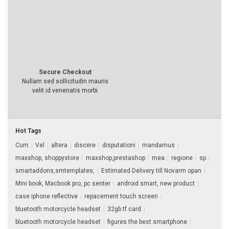
Secure Checkout
Nullam sed sollicitudin mauris
velit id venenatis morbi
Hot Tags
Cum
|
Vel
|
altera
|
discere
|
disputationi
|
mandamus
|
maxshop, shoppystore
|
maxshop,prestashop
|
mea
|
regione
|
sp
|
smartaddons,smtemplates,
|
Estimated Delivery till Novarm opan
|
Mini book, Macbook pro, pc senter
|
android smart, new product
|
case iphone reflective
|
repacement touch screen
|
bluetooth motorcycle headset
|
32gb tf card
|
bluetooth motorcycle headset
|
figures the best smartphone
|