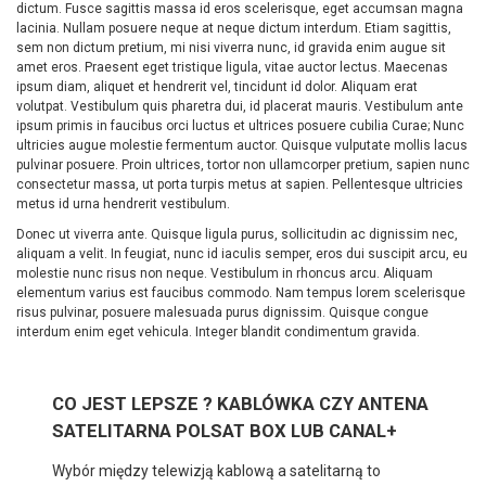
dictum. Fusce sagittis massa id eros scelerisque, eget accumsan magna
lacinia. Nullam posuere neque at neque dictum interdum. Etiam sagittis,
sem non dictum pretium, mi nisi viverra nunc, id gravida enim augue sit
amet eros. Praesent eget tristique ligula, vitae auctor lectus. Maecenas
ipsum diam, aliquet et hendrerit vel, tincidunt id dolor. Aliquam erat
volutpat. Vestibulum quis pharetra dui, id placerat mauris. Vestibulum ante
ipsum primis in faucibus orci luctus et ultrices posuere cubilia Curae; Nunc
ultricies augue molestie fermentum auctor. Quisque vulputate mollis lacus
pulvinar posuere. Proin ultrices, tortor non ullamcorper pretium, sapien nunc
consectetur massa, ut porta turpis metus at sapien. Pellentesque ultricies
metus id urna hendrerit vestibulum.
Donec ut viverra ante. Quisque ligula purus, sollicitudin ac dignissim nec,
aliquam a velit. In feugiat, nunc id iaculis semper, eros dui suscipit arcu, eu
molestie nunc risus non neque. Vestibulum in rhoncus arcu. Aliquam
elementum varius est faucibus commodo. Nam tempus lorem scelerisque
risus pulvinar, posuere malesuada purus dignissim. Quisque congue
interdum enim eget vehicula. Integer blandit condimentum gravida.
CO JEST LEPSZE ? KABLÓWKA CZY ANTENA
SATELITARNA POLSAT BOX LUB CANAL+
Wybór między telewizją kablową a satelitarną to