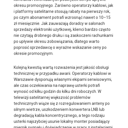
okresu promocyjnego. Zarówno operatorzy kablowi, jak
i platformy satelitarne stosują rabaty na pierwszy rok,
po czym abonament potrafi wzrosnąć nawet o 10–15
zł miesięcznie. Jak zauważają doradcy w salonach
sprzedaży elektroniki użytkowej, klienci bardzo często
nie czytają drobnego druku i są zaskoczeni rachunkami
po upływie okresu zobowiązania, dlatego warto
poprosić sprzedawcę o wyraźne wskazanie ceny po
okresie promocyjnym.
Kolejną kwestią wartą rozważenia jest jakość obsługi
technicznej w przypadku awarii. Operatorzy kablowi w
Warszawie dysponują własnymi ekipami serwisowymi,
ale czas oczekiwania na naprawę usterki potrafi
wynosić od kilku godzin do kilku dni roboczych. W
telewizji satelitarnej większość problemów
technicznych wiąże się z rozregulowaniem anteny po
silnym wietrze, uszkodzeniem konwertera LNB lub
degradacją kabla koncentrycznego, a tego rodzaju
usterki najszybciej usunie lokalny monter posiadający
miernik sygnału i doświadczenie w pracy z instalacjami