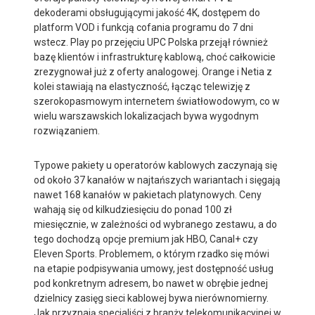
dekoderami obsługującymi jakość 4K, dostępem do
platform VOD i funkcją cofania programu do 7 dni
wstecz. Play po przejęciu UPC Polska przejął również
bazę klientów i infrastrukturę kablową, choć całkowicie
zrezygnował już z oferty analogowej. Orange i Netia z
kolei stawiają na elastyczność, łącząc telewizję z
szerokopasmowym internetem światłowodowym, co w
wielu warszawskich lokalizacjach bywa wygodnym
rozwiązaniem.
Typowe pakiety u operatorów kablowych zaczynają się
od około 37 kanałów w najtańszych wariantach i sięgają
nawet 168 kanałów w pakietach platynowych. Ceny
wahają się od kilkudziesięciu do ponad 100 zł
miesięcznie, w zależności od wybranego zestawu, a do
tego dochodzą opcje premium jak HBO, Canal+ czy
Eleven Sports. Problemem, o którym rzadko się mówi
na etapie podpisywania umowy, jest dostępność usług
pod konkretnym adresem, bo nawet w obrębie jednej
dzielnicy zasięg sieci kablowej bywa nierównomierny.
Jak przyznają specjaliści z branży telekomunikacyjnej w