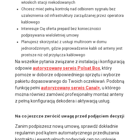
włoskich stacji niekodowanych
Chcesz mieć pełną kontrolę nad odbiorem sygnału bez
uzależnienia od infrastruktury zarządzanej przez operatora
kablowego
Interesuje Cię oferta prepaid bez konieczności
podpisywania wieloletniej umowy
Planujesz skorzystać z usługi multiroom w domu
jednorodzinnym, gdzie poprowadzenie kabli od anteny jest
prostsze niż od przyłącza kablowego
Na wszelkie pytania związane z instalacją i konfiguracją
odpowie
autoryzowany serwis Polsat Box
, który
pomoże w doborze odpowiedniego sprzętu i wyborze
pakietu dopasowanego do Twoich oczekiwań. Podobną
funkcję pełni
autoryzowany serwis Canal+
, u którego
można również zamówić profesjonalny montaż anteny
z pełną konfiguracją dekodera i aktywacją usług.
Na co jeszcze zwrócić uwagę przed podjęciem decyzji
Zanim podpiszesz nową umowę, sprawdź dokładnie
regulamin pod kątem automatycznego przedłużania
kontraktu i ewentualnych podwyżek cen po upływie