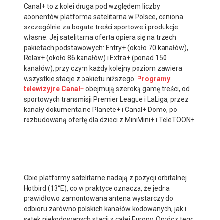
Canal+ to z kolei druga pod względem liczby
abonentów platforma satelitarna w Polsce, ceniona
szczególnie za bogate treści sportowe i produkcje
własne. Jej satelitarna oferta opiera się na trzech
pakietach podstawowych: Entry+ (około 70 kanałów),
Relax+ (około 86 kanałów) i Extra+ (ponad 150
kanałów), przy czym każdy kolejny poziom zawiera
wszystkie stacje z pakietu niższego.
Programy
telewizyjne Canal+
obejmują szeroką gamę treści, od
sportowych transmisji Premier League i LaLiga, przez
kanały dokumentalne Planete+ i Canal+ Domo, po
rozbudowaną ofertę dla dzieci z MiniMini+ i TeleTOON+.
Obie platformy satelitarne nadają z pozycji orbitalnej
Hotbird (13°E), co w praktyce oznacza, że jedna
prawidłowo zamontowana antena wystarczy do
odbioru zarówno polskich kanałów kodowanych, jak i
setek niekodowanych stacji z całej Europy. Oprócz tego,