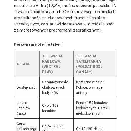
na satelicie Astra (19,2°E) można odbierać po polsku TV
Trwam i Radio Maryja, a także kilkadziesiąt niemieckich
oraz kilkanaście niekodowanych francuskich stacji
telewizyjnych, co stanowi dodatkową wartość dla osób
zainteresowanych programami zagranicznymi.
Porównanie ofert w tabeli
TELEWIZJA
TELEWIZJA
KABLOWA
SATELITARNA
CECHA
(VECTRA /
(POLSAT BOX /
PLAY)
CANAL+)
Ograniczona do
Dostępna w całej
Dostępność
okablowanych
Polsce, wymaga
budynków
anteny
Liczba
Ponad 150 kanałów
Około 168
kanałów
kodowanych + setki
kanałów
(max)
niekodowanych
Cena
Od ok. 35–40
najtańszego
Od 10–20 zł/mies.