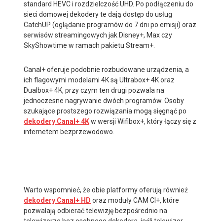
standard HEVC i rozdzielczość UHD. Po podłączeniu do
sieci domowej dekodery te dają dostęp do usług
CatchUP (oglądanie programów do 7 dni po emisji) oraz
serwisów streamingowych jak Disney+, Max czy
SkyShowtime w ramach pakietu Stream+.
Canal+ oferuje podobnie rozbudowane urządzenia, a
ich flagowymi modelami 4K są Ultrabox+ 4K oraz
Dualbox+ 4K, przy czym ten drugi pozwala na
jednoczesne nagrywanie dwóch programów. Osoby
szukające prostszego rozwiązania mogą sięgnąć po
dekodery Canal+ 4K
w wersji Wifibox+, który łączy się z
internetem bezprzewodowo.
Warto wspomnieć, że obie platformy oferują również
dekodery Canal+ HD
oraz moduły CAM CI+, które
pozwalają odbierać telewizję bezpośrednio na
telewizorze bez osobnego dekodera, jeśli telewizor