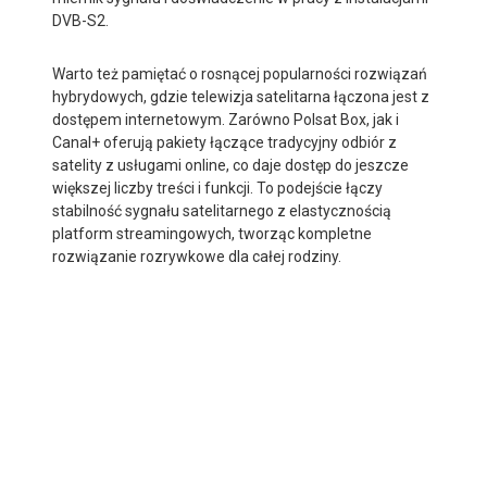
DVB-S2.
Warto też pamiętać o rosnącej popularności rozwiązań
hybrydowych, gdzie telewizja satelitarna łączona jest z
dostępem internetowym. Zarówno Polsat Box, jak i
Canal+ oferują pakiety łączące tradycyjny odbiór z
satelity z usługami online, co daje dostęp do jeszcze
większej liczby treści i funkcji. To podejście łączy
stabilność sygnału satelitarnego z elastycznością
platform streamingowych, tworząc kompletne
rozwiązanie rozrywkowe dla całej rodziny.
Sign Up And Save!
Receive email-only deals, special offers & product exclusives