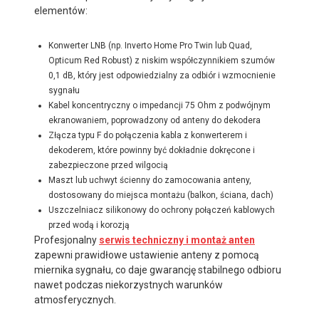
elementów:
Konwerter LNB (np. Inverto Home Pro Twin lub Quad,
Opticum Red Robust) z niskim współczynnikiem szumów
0,1 dB, który jest odpowiedzialny za odbiór i wzmocnienie
sygnału
Kabel koncentryczny o impedancji 75 Ohm z podwójnym
ekranowaniem, poprowadzony od anteny do dekodera
Złącza typu F do połączenia kabla z konwerterem i
dekoderem, które powinny być dokładnie dokręcone i
zabezpieczone przed wilgocią
Maszt lub uchwyt ścienny do zamocowania anteny,
dostosowany do miejsca montażu (balkon, ściana, dach)
Uszczelniacz silikonowy do ochrony połączeń kablowych
przed wodą i korozją
Profesjonalny
serwis techniczny i montaż anten
zapewni prawidłowe ustawienie anteny z pomocą
miernika sygnału, co daje gwarancję stabilnego odbioru
nawet podczas niekorzystnych warunków
atmosferycznych.