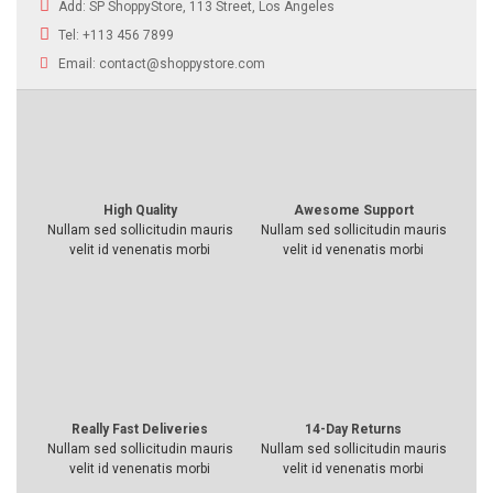
Add:
SP ShoppyStore, 113 Street, Los Angeles
Tel:
+113 456 7899
Email:
contact@shoppystore.com
High Quality
Awesome Support
Nullam sed sollicitudin mauris
Nullam sed sollicitudin mauris
velit id venenatis morbi
velit id venenatis morbi
Really Fast Deliveries
14-Day Returns
Nullam sed sollicitudin mauris
Nullam sed sollicitudin mauris
velit id venenatis morbi
velit id venenatis morbi