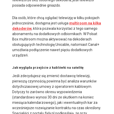
posiada odpowiednie gniazdo.
Dla osób, które chcą oglądać telewizję w kilku pokojach
jednocześnie, dostępna jest usługa
multiroom na kilka
dekoderów
, która pozwala korzystać z tego samego
abonamentu na dodatkowych odbiornikach. W Polsat
Box multiroom można aktywować na dekoderach
obsługujących technologię Unicable, natomiast Canal+
umożliwia podłączenie nawet pięciu dodatkowych
urządzeń.
Jak wygląda przejście z kablówki na satelitę
Jeśli zdecydujesz się zmienić dostawcę telewizji,
pierwszą czynnością powinna być analiza warunków
dotychczasowej umowy z operatorem kablowym.
Dotyczy to zarówno okresu wypowiedzenia
(standardowo wynosi 30 dni ze skutkiem na koniec
miesiąca kalendarzowego), jak i ewentualnych kar za
wcześniejsze rozwiązanie kontraktu na czas określony.
Specjaliści z portalu fixly.pl podkreślają, że przy