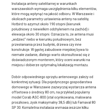
Instalacja anteny satelitarnej w warunkach
warszawskich wymaga uwzględnienia kilku elementów,
które mogą wpłynąć na jakość odbioru. W Warszawie i
okolicach parametry ustawienia anteny na satelitę
Hotbird to azymut około 190 stopni (kierunek
południowy z niewielkim odchyleniem na zachód) i
elewacja około 30 stopni. Oznacza to, że antena musi
„widzieć" niebo w kierunku południowym, bez
przesłaniania przez budynki, drzewa czy inne
konstrukcje. W gęstej zabudowie miejskiej bywa to
niemałe zadanie, dlatego warto skonsultować się z
doświadczonym monterem, który oceni warunki na
miejscu i dobierze optymalną lokalizację montażu.
Dobór odpowiedniego sprzętu antenowego zależy od
konkretnej sytuacji. Dla pojedynczego gospodarstwa
domowego w Warszawie zazwyczaj wystarcza antena
offsetowa o średnicy 80 cm, na przykład popularny
model Corab ASC-800 (stal ocynkowana, malowana
proszkowo, zysk maksymalny 38,5 dBi) lub Famaval 80
SP 30. Kompletna instalacja wymaga jeszcze kilku