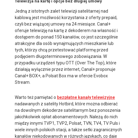
Telewizja na kartę i opcje bez długiej umowy
Jedną z istotnych zalet telewizji satelitarnej nad
kablową jest możliwość korzystania z oferty prepaid,
czyli bez wiążącej umowy na 24 miesiące. Canal+
oferuje telewizję na kartę z dekoderem na własność i
dostępem do ponad 150 kanałów, co jest szczególnie
atrakcyjne dla osób wynajmujących mieszkanie lub
tych, którzy chcą przetestować platformę przed
podjęciem długoterminowego zobowiązania. W
przypadku urządzeń typu OTT (Over The Top), które
działają wyłącznie przez internet, Canal+ proponuje
Canal+ BOX+, a Polsat Box ma w ofercie Evobox
Stream.
Warto też pamiętać o
bezpłatne kanały telewizyjne
nadawanych z satelity Hotbird, które można odbierać
na dowolnym dekoderze satelitarnym bez ponoszenia
jakichkolwiek opłat abonamentowych. Należą do nich
między innymi TVP1, TVP2, Polsat, TVN, TV4, TV Puls i
wiele innych polskich stacji, a także setki zagranicznych
kanałów niekodowanych w różnych językach, co daje