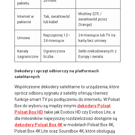
zł/mies.
pakietu
Możliwy (LTE /
Internet w
Tak, światłowód
światłowód przez
pakiecie
lub kabel
Orange)
Najczęściej 12–
24 miesiące lub TV na
Umowa
24 miesiące
kartę bez umowy
Kanały
Ograniczona
Setki niekodowanych z
zagraniczne
liczba
Europy i świata
Dekodery i sprzęt odbiorczy na platformach
satelitarnych
Współczesne dekodery satelitarne to urządzenia, które
oprócz odbioru sygnału z satelity oferują również
funkcje smart TV po podłączeniu do internetu. W Polsat
Box do wyboru są między innymi
dekodery Polsat
Polsat Box HD
takie jak Evobox HD czy Evobox Lite, a
dla miłośników najwyższej rozdzielczości dostępne są
dekodery Polsat Box 4K
w modelach Polsat Box 4K,
Polsat Box 4K Lite oraz Soundbox 4K, które obsługują