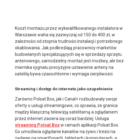
Koszt montażu przez wykwalifikowanego instalatora w
Warszawie waha się zazwyczaj od 150 do 400 zł, w
zależności od stopnia trudności instalacji i potrzebnego
okablowania. Jak podkreślają pracownicy marketów
budowlanych specjalizujących się w sprzedaży sprzętu
antenowego, samodzielny montaż jest możliwy, ale bez
miernika sygnału precyzyjne ustawienie anteny na
satelitę bywa czasochłonne i wymaga cierpliwości.
Streaming i dostęp do internetu jako uzupełnienie
Zarówno Polsat Box, jak i Canal+ rozbudowały swoje
oferty o usługi streamingowe, co sprawia, że granica
między klasyczną telewizją satelitarną a oglądaniem
przez internet zaciera się coraz bardziej. Usługa
streaming Polsat Box
w ramach aplikacji Polsat Box
Go umożliwia oglądanie kanałów na żywo i treści na
żądanie na smartfonach, tabletach i komputerach, a