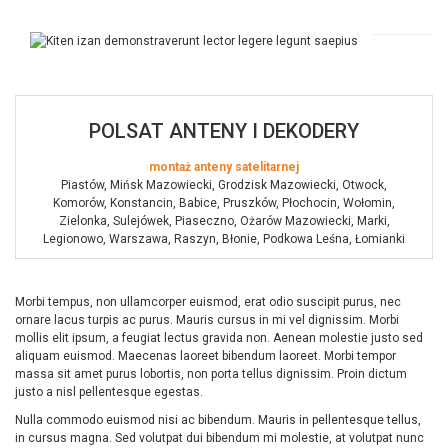
POLSAT ANTENY I DEKODERY
montaż anteny satelitarnej
Piastów, Mińsk Mazowiecki, Grodzisk Mazowiecki, Otwock,
Komorów, Konstancin, Babice, Pruszków, Płochocin, Wołomin,
Zielonka, Sulejówek, Piaseczno, Ożarów Mazowiecki, Marki,
Legionowo, Warszawa, Raszyn, Błonie, Podkowa Leśna, Łomianki
Morbi tempus, non ullamcorper euismod, erat odio suscipit purus, nec
ornare lacus turpis ac purus. Mauris cursus in mi vel dignissim. Morbi
mollis elit ipsum, a feugiat lectus gravida non. Aenean molestie justo sed
aliquam euismod. Maecenas laoreet bibendum laoreet. Morbi tempor
massa sit amet purus lobortis, non porta tellus dignissim. Proin dictum
justo a nisl pellentesque egestas.
Nulla commodo euismod nisi ac bibendum. Mauris in pellentesque tellus,
in cursus magna. Sed volutpat dui bibendum mi molestie, at volutpat nunc