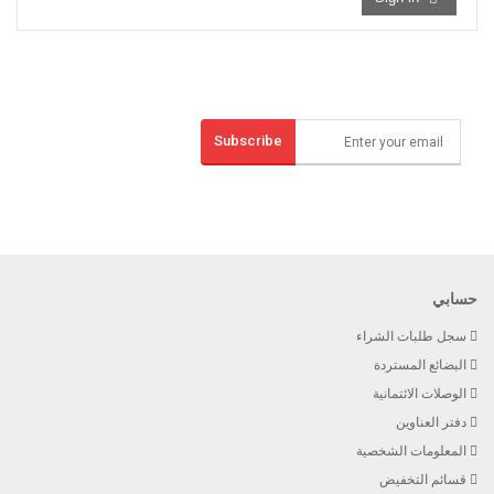
Subscribe
التوقيع وإنقاذ!
Receive email-only deals, special offers & product exclusives
حسابي
سجل طلبات الشراء
البضائع المستردة
الوصلات الائتمانية
دفتر العناوين
المعلومات الشخصية
قسائم التخفيض