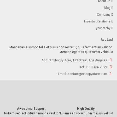
About us
Blog
Company
Investor Relations
Typography
اتصل بنا
Maecenas euismod felis et purus consectetur, quis fermentum velition.
Aenean egestas quis turpis vehicula.
SP ShoppyStore, 113 Street, Los Angeles
Add:
+113 456 7899
Tel:
contact@shoppystore.com
Email:
Awesome Support
High Quality
Nullam sed sollicitudin mauris velit id
Nullam sed sollicitudin mauris velit id